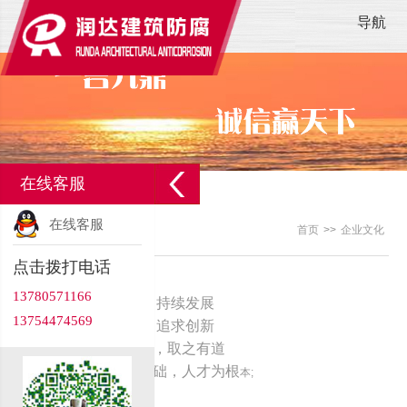
导航
在线客服
在线客服
企业文化
首页
>>
企业文化
/ About us
点击拨打电话
13780571166
企业目标： 创造利润 持续发展
13754474569
企业精神： 团结敬业 追求创新
价值观念： 君子爱才，取之有道
经营观念： 市场为基础，人才为根
本;